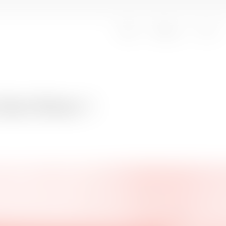
Oplev
Besøg os
Om os
abrikker i