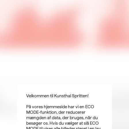
:
Som noget helt nyt lancerer Aa
Velkommen til Kunsthal Spritten!
Spritten en særlig byvandring i
er og
mange arbejdere. En byvandring,
På vores hjemmeside har vi en ECO
indenfor på en af Aalborgs gaml
MODE-funktion, der reducerer
mængden af data, der bruges, når du
Vi begynder i det gamle indust
besøger os. Hvis du vælger at slå ECO
bevæger os efterhånden ud til d
MODE til vises alle billeder sløret i en lav