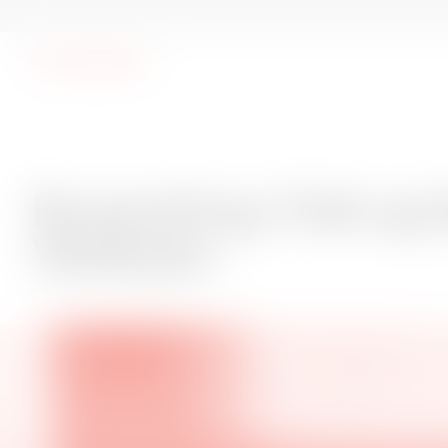
Kunsthal Spritten
Byvandring: Folk og fabrikker i Vestbyen
Byvandring: Folk og f
Vestbyen