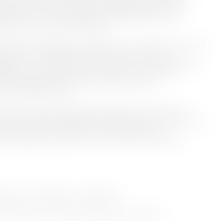
rik, der var en af byens største arbejdspladser i det 20.
i midtbyen ved den nuværende C. W. Obels Plads, men vi
byen, hvor den senere flyttede ud.
år inde på området, hvor Spritten lå – en anden af byens mest
 historien om spritfabrikken, og du kan høre mere om
ritten, som er en del af det store Spritten-industriområde. Vi
elhaller, der i 2026 åbner som kunsthal – og som bliver
de og gigantiske kunstværk Cloud City af den
stner Tomás Saraceno.
de i 2015 og i dag er det samlede anlæg Danmarks største
om et af de 25 umistelige industriminder vi har her i landet, og
 chancer i denne omgang for at se området, inden
rområde begynder og for en stund kommer til at omdanne
borg Historiske Museum, Algade 48.
sthal med en introduktion til planerne for stedet.