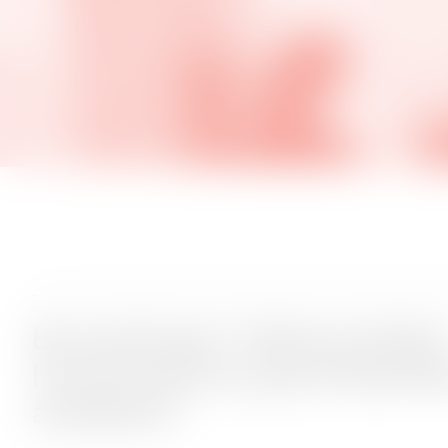
Byvandringer i Aalborg Vestby
Industrihistorie, gamle fabrikk
arbejderliv