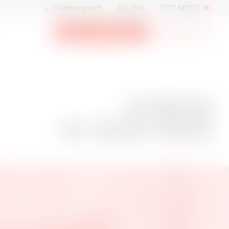
Vi åbner snart!
DA
EN
ECO MODE
Billetter og medlemskab
Nyhedsbrev
01.06.24
01.06.24
Kl. 15:00–16:30