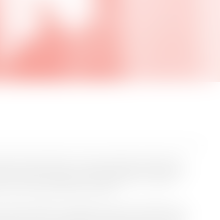
lborg Historiske Museum i tæt samarbejde med Kunsthal
 Aalborg Vestby med fokus på bydelens gamle fabrikker og
 der starter på Aalborg Historiske Museum, og slutter
e og mest kendte fabrikker: Spritten.
riområde i midtbyen kendetegnet ved mindre fabrikker og
e nye fabrikker og arbejdere i Vestbyen. Vi kommer blandt