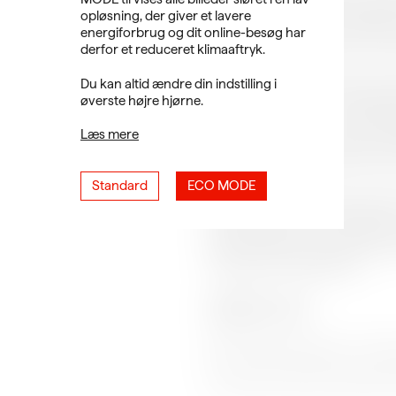
andet forbi C. W. Obels Tobaksfab
opløsning, der giver et lavere
århundrede. Den lå oprindeligt 
energiforbrug og dit online-besøg har
møder den på Strandvejen i Vest
derfor et reduceret klimaaftryk.
Anden del af byvandringen foreg
Du kan altid ændre din indstilling i
kendte fabrikker. Her fortælles
øverste højre hjørne.
fremtidsplanerne for Kunsthal Sp
ser blandt andet de to gamle ked
Læs mere
udgangspunktet for det kommen
verdenskendte argentinske kun
Standard
ECO MODE
Spritfabrikken i Vestbyen lukke
industrifredning. Den betegnes s
byvandringen er en af de sidste
transformationen til nyt kultu
området til en byggeplads.
Længde: ca. 2 km
Varighed: 1,5 time
Byvandringen begynder ved Aal
Vi runder af i den kommende kun