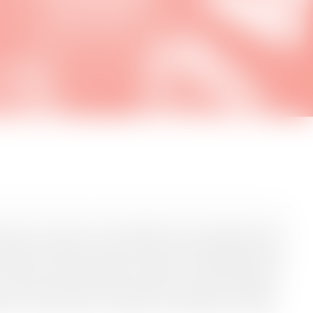
dte en omvisning i vores rå kedelhal med, at alle gæster sang "I
rdring fra en gæst, der bemærkede husets særegne akustiske
st Niels W. Jacobsen, der har en fortid som gymnasielærer samt
t kammerkor i Sønderjylland. Musikken har altid fyldt godt og
 hustruen Valborgs liv, ligesom sang var en del af hverdagen
spritfabrik. Derfor blev vi også svært begejstrede, da Niels
nt for vores kunsthal, og vi glæder os til at holde den tradition