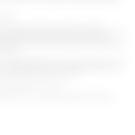
nge med!
algte dage indenfor til fællessang i vores rå haller.
il gang af Niels og tager afsæt i den danske sangskat, både den
godt og den del mange af os kender mindre godt. Niels
r. Nogle rent, men alle højt. Vi synger sammen i kedelhal 1 eller
dukker op.
æver INGEN TILMELDING. Det er et stående arrangement. Vi har
– en domkirkelignende akustik. Vi håber, mange af jer trods de
 at vække husets klang og historie til live.
skolesangbog (hvis du har den!)
Aalborg Kommune. En særlig tak til Niels W. Jacobsen for at