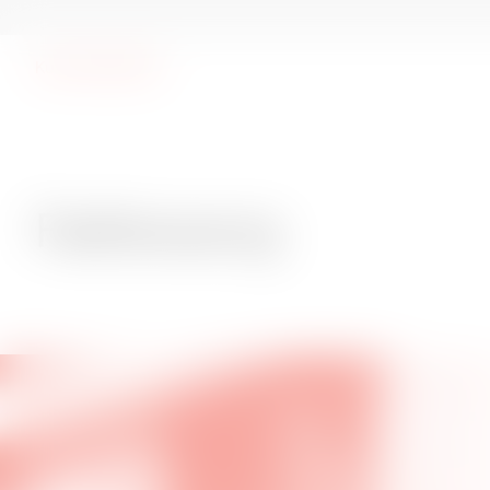
Kunsthal Spritten
Fællessang
Fællessang