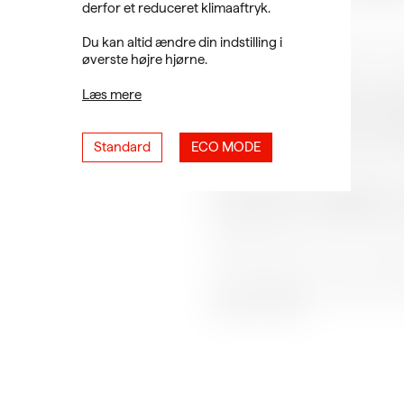
derfor et reduceret klimaaftryk.
for stedet i hævd.
Du kan altid ændre din indstilling i
Nu mangler vi bare nogle at sy
øverste højre hjørne.
Sammen med Niels byder vi på udv
Læs mere
Repertoiret udvælges fra gang t
del mange af os kender alt for 
introducerer sangene og vi synge
Standard
ECO MODE
2 afhængigt af hvor mange der 
Det er GRATIS at deltage og kr
ingen toilet, men – ifølge Niels 
primitive forhold vil være med til
OBS: Medbring evt. den nye høj
Kunsthal Spritten er støttet af 
dirigere frivilligt.