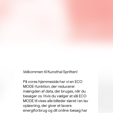
Velkommen til Kunsthal Spritten!
På vores hjemmeside har vi en ECO
v.
En frostklar morgen i februar en
MODE-funktion, der reducerer
Østen stiger Solen op" på opfo
mængden af data, der bruges, når du
kvaliteter. Gæsten var pensioni
besøger os. Hvis du vælger at slå ECO
mangeårig dirigenterfaring fra e
MODE til vises alle billeder sløret i en lav
været en levende del af Niels og
opløsning, der giver et lavere
og arbejdskulturen på den gamle 
energiforbrug og dit online-besøg har
tilbød sig som frivillig husdirige