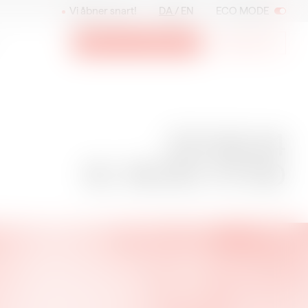
Vi åbner snart!
DA
EN
ECO MODE
Billetter og medlemskab
Nyhedsbrev
23.09.24
23.09.24
Kl. 16:00–17:00