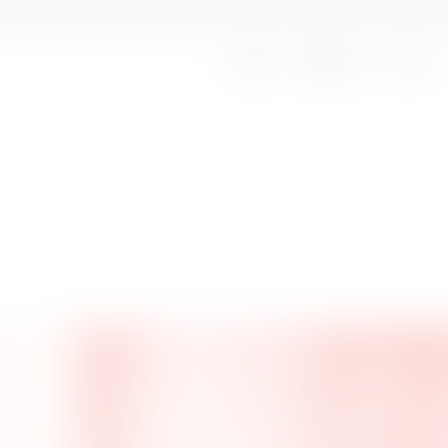
Oplev
Besøg os
Om os