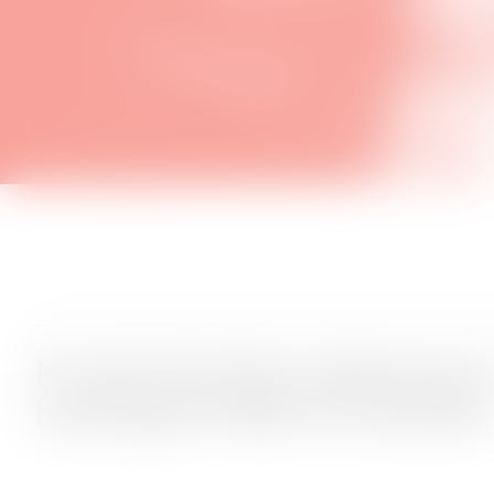
Kunsthal Sprittens fællessang 
husdirigent, Niels W. Jacobsen