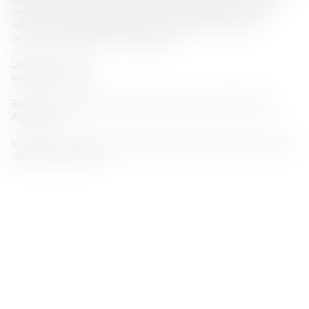
omgang for at se området, inden transformationen til nyt
kulturområde begynder og for en stund kommer til at
omdanne området til en byggeplads.
Længde: ca. 2 km
Varighed: 1,5 time
Byvandringen begynder ved Aalborg Historiske Museum,
Algade 48.
Vi runder af i den kommende kunsthal med en introduktion til
planerne for stedet.