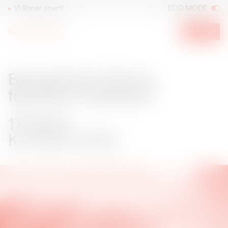
Vi åbner snart!
ECO MODE
Kunsthal Spritten
Menu
Byvandring: Folk og fabrikker i Vestbyen
17.04.24
Byvandring: Folk og
fabrikker i Vestbyen
17.04.24
Kl. 15:00–16:30