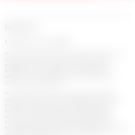
MÅLTIDET
Samtidskunst som hverdagskost
Når Kunsthal Spritten siger ‘Samtidskunst for flere’, vil vi gå
langt for at finde ud af, hvordan man griber kunstens
potentiale bedst an. Det afsøger vi med pilotprojektet
MÅLTIDET, hvor vi undersøger, hvad der sker når en
billedkunstner i samarbejde med en offentlig institution
gentænker det daglige måltid.
Projektet er delt op i to dele. Første del af projektet blev
gennemført i februar 2025, hvor billedkunstner Johanne A.
Stoffersen (f. 1994) tog hul på projektet i køkkenet hos
Madservice Aalborg, der leverer mad til 38 plejehjem i
kommunen. Her testede Kunsthal Spritten formatet i
frokostordningen fro 1700 borgere i ældreplejen, imens
Stoffersen arbejdede tæt sammen med køkkenpersonalet for
at gentænke og udvikle klassiske danske retter i en