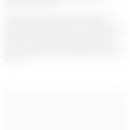
inspirerende, grøn retning.
Anden del af projektet blev gennemført i september 2025,
hvor Stoffersen igen indtog køkkenet, denne gang
på Vesterkærets Skole i Aalborg. Her har hun arbejdet side om
side med skolens udskolingselever, der på skift har taget plads
i køkkenet for at tilberede frokost til hinanden og spiste
sammen. Her testede Kunsthal Spritten, hvilket kunstnerisk
potentiale, der kan opstå når et hverdagsritual som en frokost
bliver et samlingspunkt, der inviterer til kreativ udfoldelse og
fællesskab.