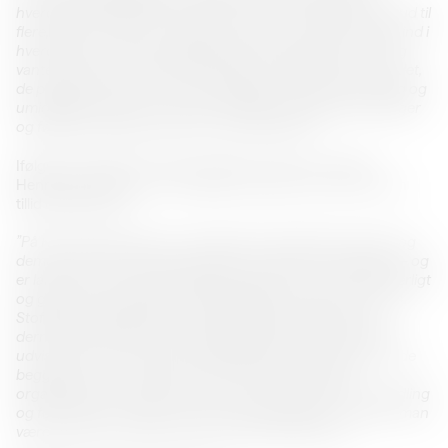
hverdagsritual. Med frokostformatet når samtidskunsten ud til
flere, end hvis den fx hang på et museum. Kunsten træder ind i
hverdagen og i elever og køkkenpersonales egen arena og
vante rammer. Det velkendte skaber en åbenhed over for det,
de præsenteres for, hvor de modtager kunsten på en ærlig og
umiddelbar måde. Der opstår samtaler, meningsudvekslinger
og følelsesmæssige udbrud under MÅLTIDET.”
Ifølge kunsthallens chefduo Signe Jochumsen og Bibi
Henriksen Saugman, er projektet funderet i en stor portion
tillid og åbenhed:
”På Kunsthal Spritten er vi optaget af at betræde nye stier og
demonstrere at samtidskunsten har relevans i hverdagen – og
er langt mere end en søndagsting. Det har været et helt særligt
og givende samarbejde at sende billedkunstner Johanne A.
Stoffersen i køkkenet hos først Madservice Aalborg og
dernæst Vesterkærets Skole. Begge værtsinstitutioner har
udvist et stort mod og en fantastisk tillid, og fra dag ét har de
begge budt kunsten velkommen i deres respektive
organisationer. I Aalborg er der ikke langt fra tanke til handling
og folk rykker sammen i bussen, når det gælder – det kan man
være stolt af og vi håber andre vil lade sig inspirere.”