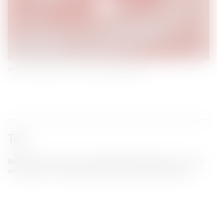
Video: Andreas Johnsen. Courtesy Kunsthal Spritten
Tak
MÅLTIDET realiseres i samarbejde med Bikubenfonden - med
en ambition om at skabe nye møder med samtidskunsten.