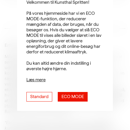
Velkommen til Kunsthal Spritten!
På vores hjemmeside har vi en ECO
MODE-funktion, der reducerer
mængden af data, der bruges, når du
besøger os. Hvis du vælger at slå ECO
MODE til vises alle billeder sløret i en lav
opløsning, der giver et lavere
Erfaringer fra MÅLTIDET
energiforbrug og dit online-besøg har
derfor et reduceret klimaaftryk.
MÅLTIDET er fulgt af rådgivningsfirmaet, Seismonaut, der har
sørget for at indsamle data og viden undervejs, hvilket
Du kan altid ændre din indstilling i
udmøntede sig i en rapport, andre aktører kan hente
øverste højre hjørne.
konklusioner fra og drage inspiration af. Rapporten anviser en
række anbefalinger for samarbejde mellem kultur- og
Læs mere
velfærdsinstitutioner, hvor kunsten kan anvendes som en
eksperimenterende drivkraft for forandring. Her peges der på,
hvordan Kunsthal Sprittens pilotprojekt har bidraget aktivt til
Standard
ECO MODE
at løse en samfundsudfordring med en måltidskultur i opbrud
i folkeskolen og har kastet nyt lys på måltidet i ældreplejen.
Rapporten erfarer blandt andet at:
“Elever, køkkenpersonale og ældre møder med MÅLTIDET
kunsten i øjenhøjde på en måde, der forbinder sig til et