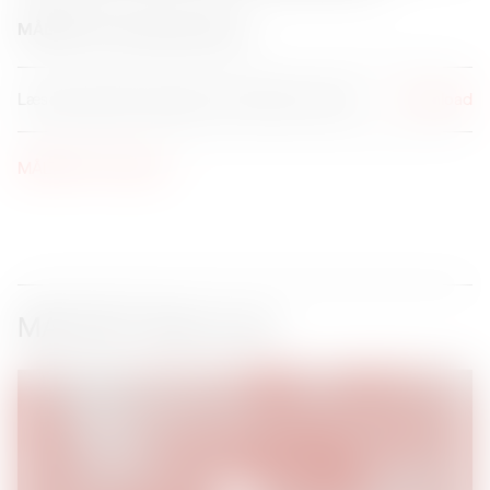
MÅLTIDET Erfaringsopsamling
Læs eller genlæs rappporten af Seismonaut her
Download
MÅLTIDET Pressekit ↗
MÅLTIDET Aftermovie