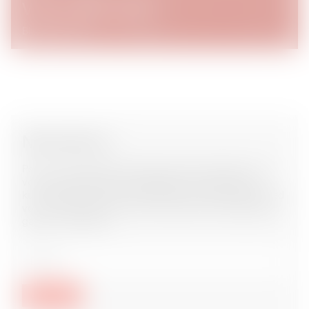
Vil du være med?
Bliv partner →
Nyhedsbrev
Psst.. Vil du være blandt de første til at modtage nyt om
vores arrangementer og byggeriet af Danmarks nye
kunsthal? Skriv dig op her, så holder vi dig opdateret med
vores nyhedsbrevet, der lander direkte i din indbakke en
gang om måneden.
E-mail
Abonner