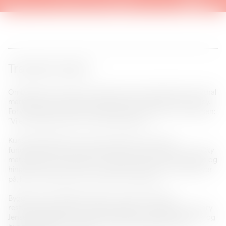
Transformation
Ombygningen af den knap 100 år gamle spritfabrik til kunsthal
markerer forvandlingen af Aalborg fra industriby til kulturby.
Forvandlingen af den fredede bygning foregår ud fra devisen:
”Vi er ikke de første og vi er ikke de sidste."
Kunsthal Spritten har været undervejs i ti år. Nu er
fundamentet på plads og etableringen i gang. Med
Cloud City
materialiseres kunsthallens mod til at række ud mod himlen og
hinanden. Her forenes vores ståsteder med nye perspektiver
på, hvor vi står, hvem vi er og hvor vi skal hen.
Byggeriets totalrådgiverteam er Praksis Arkitekter,
restaureringsarkitekt er VMB Arkitekter og ingeniør er Henry
Jensen Rådgivende Ingeniører. NIRAS er bygherrerådgiver og