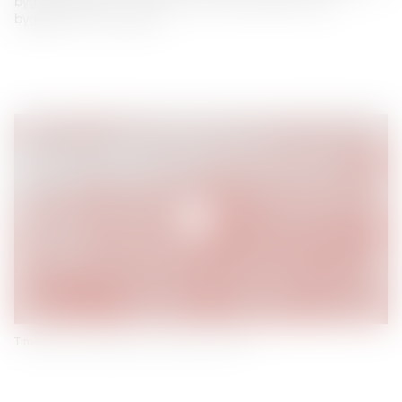
byggeleder. NCC er udførende hovedentreprenør på
byggeriet af Kunsthallen.
Timelapse over byggeriet i sensommeren 2025