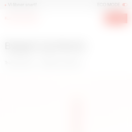
Vi åbner snart!
ECO MODE
Kunsthal Spritten
Menu
Transformation
Arkitektur og historie
Byggeri og historie
Transformation
Arkitektur og historie