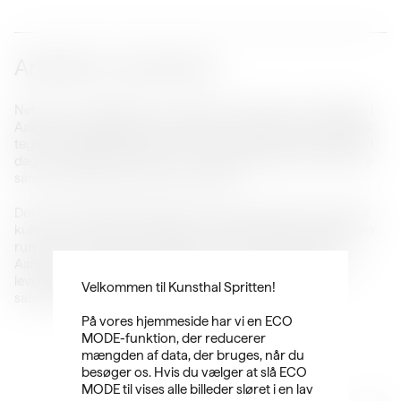
Arkitektur og historie
Netop nu ombygges en stor del af den historiske spritfabrik i
Aalborg Vestby til Kunsthal Spritten. Fabrikken er oprindeligt
tegnet af arkitekt Alfred Cock-Clausen og blev indviet i 1931. I
dag – næsten 100 år senere – er byggeriet Danmarks største
sammenhængende industrifredning.
Det rødmurede fabriksanlæg er Danmarkshistorie og dansk
kulturarv af både materiel og immateriel karakter. Bygningen
rummer en helt central arbejder- og industrihistorie for
Aalborg og Danmark, og stedet rummer en pionerånd, der
lever videre i Kunsthal Sprittens vision om at fremme
Velkommen til Kunsthal Spritten!
samtidskunstens relevans for flere.
På vores hjemmeside har vi en ECO
MODE-funktion, der reducerer
mængden af data, der bruges, når du
besøger os. Hvis du vælger at slå ECO
MODE til vises alle billeder sløret i en lav