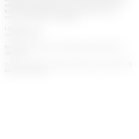
omgang for at se området, inden transformationen til nyt
kulturområde begynder og for en stund kommer til at
omdanne området til en byggeplads.
Længde: ca. 2 km
Varighed: 1,5 time
Byvandringen begynder ved Aalborg Historiske Museum,
Algade 48.
Vi runder af i den kommende kunsthal med en introduktion til
planerne for stedet.