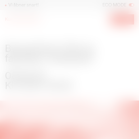
Vi åbner snart!
ECO MODE
Kunsthal Spritten
Menu
Byvandring: Folk og fabrikker i Vestbyen
08.05.24
Byvandring: Folk og
fabrikker i Vestbyen
08.05.24
Kl. 15:00–16:30