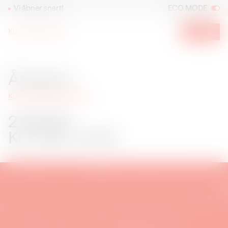
Vi åbner snart!
ECO MODE
Kunsthal Spritten
Menu
Åndehul
21.08.26
Åndehul
Kulturmødet Mors 2026
21.08.26
Kl. 13:30–14:45