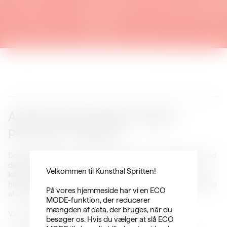
Audiovisuel kunstværk: alberte
parnuuna – Åndehul
Den grønlandske kunstner alberte parnuuna (f. 1995) har med
det audiovisuelle værk
åndehul
fra 2026 (varighed: 10 min,
Velkommen til Kunsthal Spritten!
kører i loop i teltet) skabt det sanselige pusterum, hun selv
havde brug for som reaktion på en verden i opbrud, en følelse
På vores hjemmeside har vi en ECO
af uro og informationsmæthed.
MODE-funktion, der reducerer
mængden af data, der bruges, når du
Værket kører i loop fra 13.30 – 14.45.
besøger os. Hvis du vælger at slå ECO