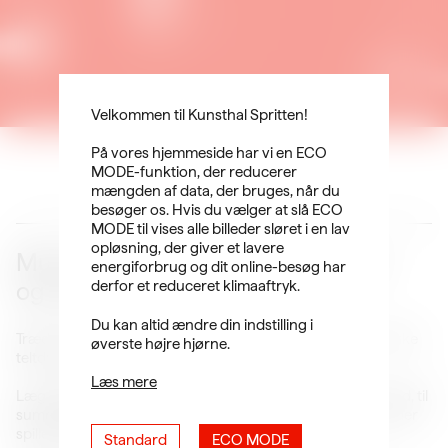
Velkommen til Kunsthal Spritten!
På vores hjemmeside har vi en ECO
MODE-funktion, der reducerer
mængden af data, der bruges, når du
besøger os. Hvis du vælger at slå ECO
MODE til vises alle billeder sløret i en lav
opløsning, der giver et lavere
Musik: Når farver forener - Teltdug
energiforbrug og dit online-besøg har
og toner
derfor et reduceret klimaaftryk.
Du kan altid ændre din indstilling i
Træd ind i det helt særlige rum, der findes under den smukke
øverste højre hjørne.
teltdug i Vildnisset.
Læs mere
Læg dig behageligt til rette på en blød madras og lyt. Til vind, til
summende stemmer udenfor. Og til de ro- somme toner, der
spilles på klaver.
Standard
ECO MODE