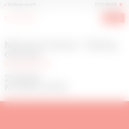
Vi åbner snart!
ECO MODE
Kunsthal Spritten
Menu
Når farver forener - Teltdug og toner
21.08.26
Når farver forener - Teltdug
og toner
Kulturmødet Mors 2026
21.08.26
Kl. 19:00–19:45